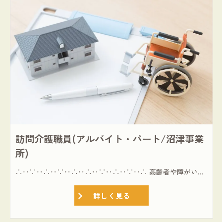
訪問介護職員(アルバイト・パート/沼津事業
所)
∴‥∵‥∴‥∵‥∴‥∴‥∵‥∴‥∵‥∴ 高齢者や障がい者、子育て世代など、地域のみんなに福祉は必要だと考えます。 理想とするワークライフバランスを叶えられる【訪問介護職員】募集 ∴‥∵‥∴‥∵‥∴‥∴‥∵‥∴‥∵‥∴ ≪1991年設立の夢コープの働き方≫ ◎扶養控除内勤務OK(週1～OK) ◎毎月・ヘルパー会議を実施(研修ミーティング) ◎スマホアプリで報連相が可能 ≪仕事内容≫ ◎介護保険・障害福祉サービスにおける訪問介護の業務全般 ※個人宅への訪問 ※主に30分圏内のエリア
詳しく見る