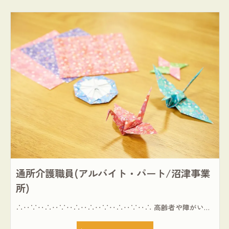
通所介護職員(アルバイト・パート/沼津事業
所)
∴‥∵‥∴‥∵‥∴‥∴‥∵‥∴‥∵‥∴ 高齢者や障がい者、子育て世代など、地域のみんなに福祉は必要だと考えます。 理想とするワークライフバランスを叶えられる【通所介護職員】募集 ∴‥∵‥∴‥∵‥∴‥∴‥∵‥∴‥∵‥∴ ≪1991年設立の夢コープの働き方≫ ◎扶養控除内勤務OK(週1～OK) ◎毎月・ヘルパー会議を実施(研修ミーティング) ◎スマホアプリで報連相が可能 ≪仕事内容≫ ◎レクリエーションの実施 ◎生活援助 └食事や入浴、排泄の介助 ◎送迎業務 ※夜勤なし(デイサービスのみ) ※7人以下の少人数の通所