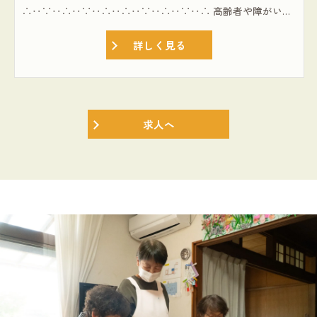
∴‥∵‥∴‥∵‥∴‥∴‥∵‥∴‥∵‥∴ 高齢者や障がい者、子育て世代など、地域のみんなに福祉は必要だと考えます。 理想とするワークライフバランスを叶えられる【ホームヘルパー】募集 ∴‥∵‥∴‥∵‥∴‥∴‥∵‥∴‥∵‥∴ ≪1991年設立の夢コープの働き方≫ ◎扶養控除内勤務OK(週1～OK) ◎毎月・ヘルパー会議を実施(研修ミーティング) ◎スマホアプリで報連相が可能 ≪仕事内容≫ ◎生活援助 └家の掃除や庭の草取り、調理 └お子さんのお世話 ◎通院介助(病院の付き添い) ◎ペットのお世話や買い物 ※個人宅への訪問 ※主に30分圏内のエリア
詳しく見る
求人へ