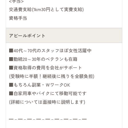
<手当>
交通費支給(1km30円として実費支給)
資格手当
アピールポイント
■40代～70代のスタッフほぼ女性活躍中
■勤続20～30年のベテランも在籍
■資格取得の費用を会社がサポート
(受験時に半額！継続後に残りを全額負担)
■もちろん副業・ＷワークOK
■自家用車やバイクにて移動可能です
(詳細については面接時に説明します)
━－━－━－━－━－━－━－━－━