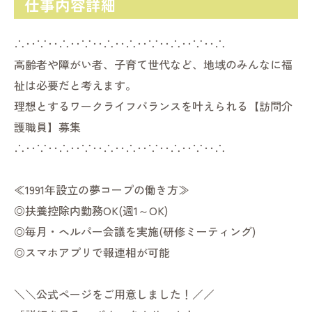
仕事内容詳細
∴‥∵‥∴‥∵‥∴‥∴‥∵‥∴‥∵‥∴
高齢者や障がい者、子育て世代など、地域のみんなに福
祉は必要だと考えます。
理想とするワークライフバランスを叶えられる【訪問介
護職員】募集
∴‥∵‥∴‥∵‥∴‥∴‥∵‥∴‥∵‥∴
≪1991年設立の夢コープの働き方≫
◎扶養控除内勤務OK(週1～OK)
◎毎月・ヘルパー会議を実施(研修ミーティング)
◎スマホアプリで報連相が可能
＼＼公式ページをご用意しました！／／