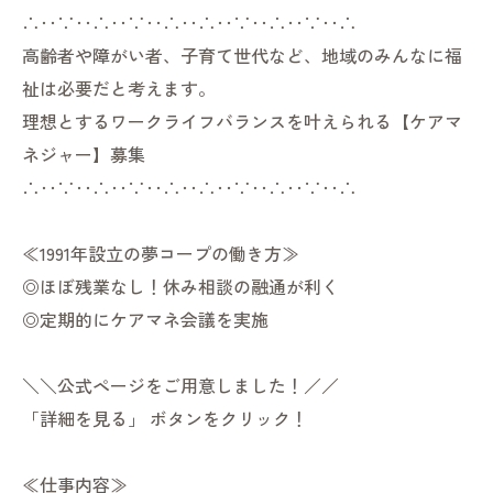
∴‥∵‥∴‥∵‥∴‥∴‥∵‥∴‥∵‥∴
高齢者や障がい者、子育て世代など、地域のみんなに福
祉は必要だと考えます。
理想とするワークライフバランスを叶えられる【ケアマ
ネジャー】募集
∴‥∵‥∴‥∵‥∴‥∴‥∵‥∴‥∵‥∴
≪1991年設立の夢コープの働き方≫
◎ほぼ残業なし！休み相談の融通が利く
◎定期的にケアマネ会議を実施
＼＼公式ページをご用意しました！／／
「詳細を見る」 ボタンをクリック！
≪仕事内容≫