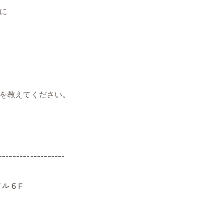
に
を教えてください。
-------------------
ル６F