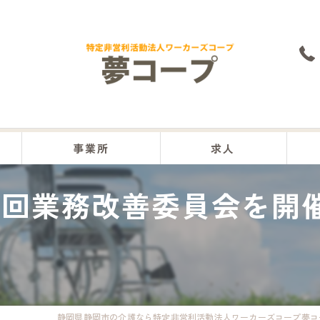
事業所
求人
1回業務改善委員会を開
本部
沼津事業所
富士事業所
富士宮事業所
静岡県静岡市の介護なら特定非営利活動法人ワーカーズコープ夢コ