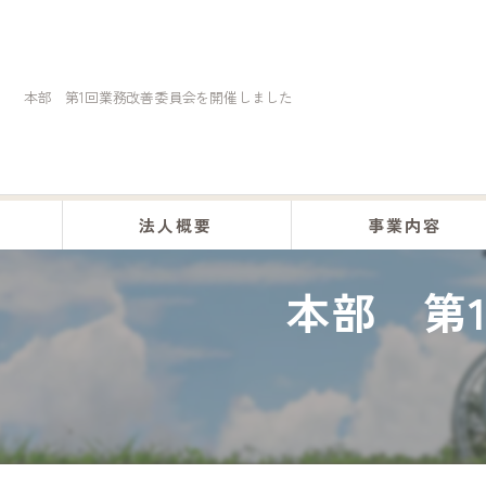
本部 第1回業務改善委員会を開催しました
法人概要
事業内容
本部 第
くらしの助け合い事業
訪問介護事業
居宅介護事業
デイサービス