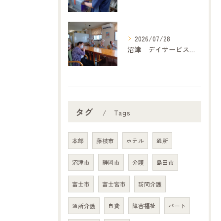
2026/07/28
沼津 デイサービス「どうぞの家」 歌体操
タグ
Tags
本部
藤枝市
ホテル
通所
沼津市
静岡市
介護
島田市
富士市
富士宮市
訪問介護
通所介護
自費
障害福祉
パート