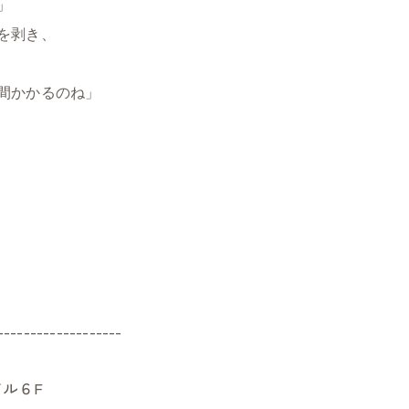
」
を剥き、
間かかるのね」
-------------------
ル６F