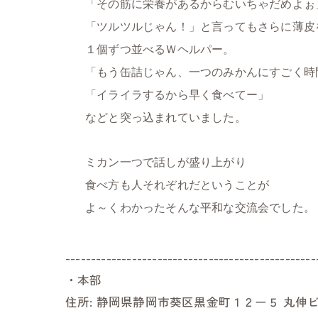
「その筋に栄養があるからむいちゃだめよぉ
「ツルツルじゃん！」と言ってもさらに薄皮
１個ずつ並べるＷヘルパー。
「もう缶詰じゃん、一つのみかんにすごく時
「イライラするから早く食べてー」
などと突っ込まれていました。
ミカン一つで話しが盛り上がり
食べ方も人それぞれだということが
よ～くわかったそんな平和な交流会でした。
-------------------------------------------------
・本部
住所:
静岡県静岡市葵区黒金町１２ー５ 丸伸ビ