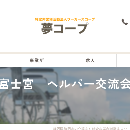
事業所
求人
富士宮 ヘルパー交流
本部
沼津事業所
富士事業所
富士宮事業所
静岡県静岡市の介護なら特定非営利活動法人ワ