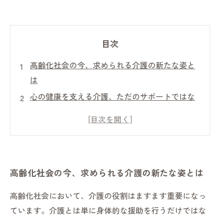
目次
高齢化社会の今、求められる介護の新たな姿と
は
心の健康を支える介護、ただのサポートではな
い理由
利用者の個性と向き合う介護、どのように実現
するか
その人らしさを尊重する介護、具体的な方法と
高齢化社会の今、求められる介護の新たな姿とは
は
介護の現場で大切にしたい心の寄り添い
高齢化社会において、介護の役割はますます重要になっ
介護の実践例から学ぶ、豊かな生活を支える秘
ています。介護とは単に身体的な援助を行うだけではな