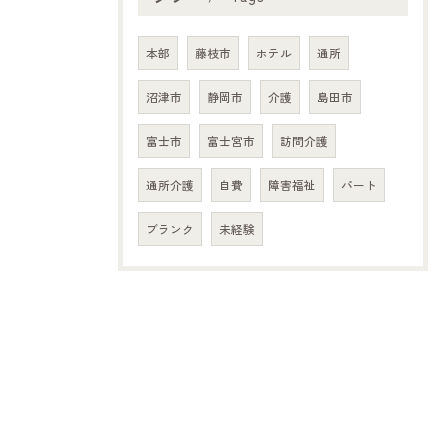
本部
藤枝市
ホテル
通所
沼津市
静岡市
介護
島田市
富士市
富士宮市
訪問介護
通所介護
自費
障害福祉
パート
ブランク
未経験