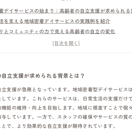
着デイサービスの始まり：高齢者の自立支援が求められる
活を支える地域密着デイサービスの実践例を紹介
リとコミュニティの力で見える高齢者の自立の変化
乗り越え、高齢者と地域が共に歩む未来へ
着デイサービスが築く自立支援の新たな形とこれからの展
の暮らしを守る地域密着型デイサービスの重要性とは？
援を支える現場の声：地域密着デイサービスのリアルな実
の自立支援が求められる背景とは？
自立支援が急務となっています。地域密着型デイサービス
たしています。これらのサービスは、日常生活の支援だけ
的機能の維持・向上を目指します。地域に根差すことで個
寄与しています。一方で、スタッフの確保やサービスの質
ことで、より効果的な自立支援が期待されています。