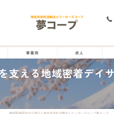
事業所
求人
を支える地域密着デイ
本部
沼津事業所
富士事業所
富士宮事業所
静岡県静岡市の介護なら特定非営利活動法人ワーカーズコープ夢コープ