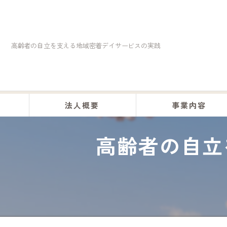
高齢者の自立を支える地域密着デイサービスの実践
法人概要
事業内容
高齢者の自立
くらしの助け合い事業
訪問介護事業
居宅介護事業
デイサービス