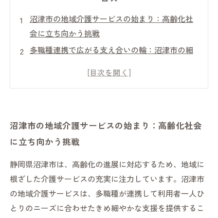
沼津市の地域介護サービスの始まり：高齢化社
会に立ち向かう挑戦
多職種連携で広がる支え合いの輪：沼津市の細
やかな介護現場の実態
利用者の声が光る現場：沼津市で実感する安心
と信頼の地域介護
未来を見据えた工夫と取り組み：沼津市の地域
沼津市の地域介護サービスの始まり：高齢化社会
介護サービスの進化
に立ち向かう挑戦
地域と共に築く安心の暮らし：沼津市が示す新
しい介護のかたち
静岡県沼津市は、高齢化の進展に対応するため、地域に
沼津市で学ぶ介護の現場の魅力と課題
根ざした介護サービスの充実に注力しています。沼津市
これからの介護を考える：沼津市の先進的地域
の地域介護サービスは、多職種が連携して利用者一人ひ
サービスに迫る
とりのニーズに合わせたきめ細やかな支援を提供するこ