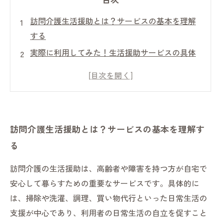
訪問介護生活援助とは？サービスの基本を理解
する
実際に利用してみた！生活援助サービスの具体
的な内容と体験談
利用中の課題とその解決策：訪問介護生活援助
の現場から
生活援助がもたらす自立支援と生活の質の向上
訪問介護生活援助とは？サービスの基本を理解す
とは？
る
訪問介護生活援助の将来展望と法的背景を踏ま
えて考える
訪問介護の生活援助は、高齢者や障害を持つ方が自宅で
訪問介護生活援助のメリットまとめ：利用者と
安心して暮らすための重要なサービスです。具体的に
家族の声を紹介
は、掃除や洗濯、調理、買い物代行といった日常生活の
訪問介護生活援助を賢く利用するためのポイン
支援が中心であり、利用者の日常生活の自立を促すこと