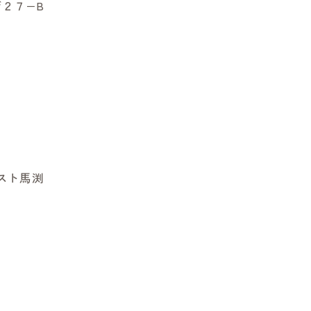
２７−B
レスト馬渕