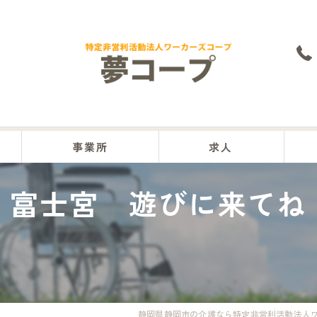
事業所
求人
富士宮 遊びに来てね
本部
沼津事業所
富士事業所
富士宮事業所
静岡県静岡市の介護なら特定非営利活動法人