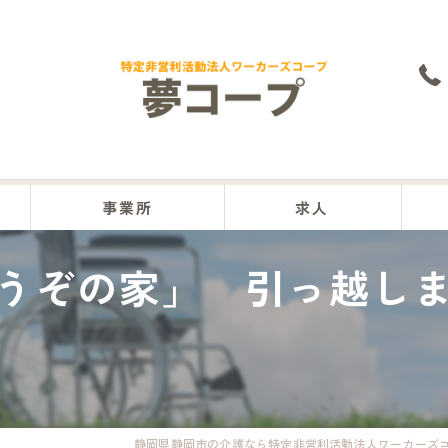
事業所
求人
うぞの家」 引っ越し
本部
沼津事業所
富士事業所
富士宮事業所
静岡県静岡市の介護なら特定非営利活動法人ワーカーズ