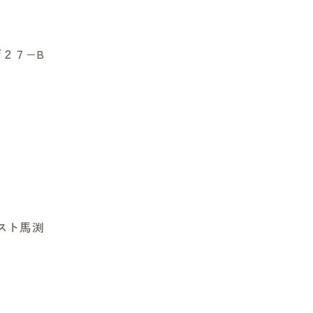
２７−B
レスト馬渕