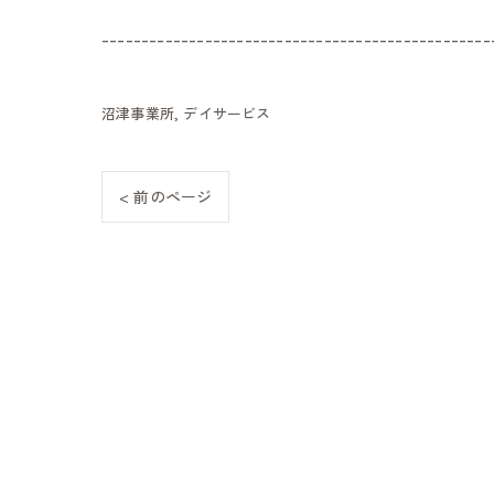
-------------------------------------------------
沼津事業所
デイサービス
< 前のページ