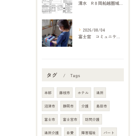
清水 R８岡船越圏域主任介護支援専門委員連絡会（7月２１日）に参加して
2026/08/04
富士宮 コミュニケーション
タグ
Tags
本部
藤枝市
ホテル
通所
沼津市
静岡市
介護
島田市
富士市
富士宮市
訪問介護
通所介護
自費
障害福祉
パート