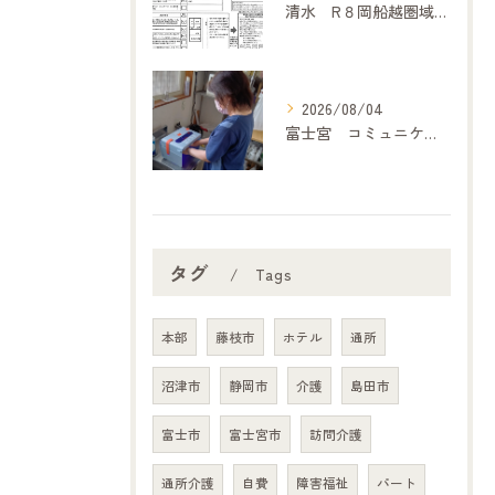
清水 R８岡船越圏域主任介護支援専門委員連絡会（7月２１日）に参加して
2026/08/04
富士宮 コミュニケーション
タグ
Tags
本部
藤枝市
ホテル
通所
沼津市
静岡市
介護
島田市
富士市
富士宮市
訪問介護
通所介護
自費
障害福祉
パート